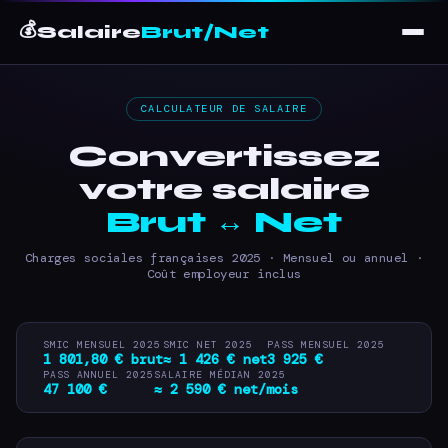
💰
Salaire
Brut/Net
CALCULATEUR DE SALAIRE
Convertissez
votre salaire
Brut ↔ Net
Charges sociales françaises 2025 · Mensuel ou annuel ·
Coût employeur inclus
SMIC MENSUEL 2025
SMIC NET 2025
PASS MENSUEL 2025
1 801,80 € brut
≈ 1 426 € net
3 925 €
PASS ANNUEL 2025
SALAIRE MÉDIAN 2025
47 100 €
≈ 2 590 € net/mois