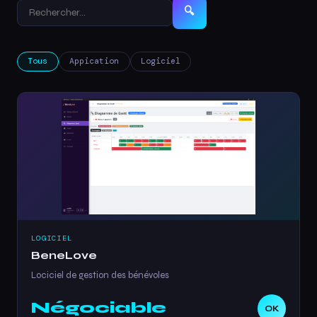
🔍
Tous
Appication
Logiciel
LOGICIEL
BeneLove
Lociciel de gestion des bénévoles
Négociable
OK