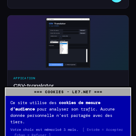
APPICATION
CSV-translator
=== COOKIES - LE7.NET ===
Traducteur automatique en masse
Ce site utilise des
cookies de mesure
40,00 €
OK
d'audience
pour analyser son trafic. Aucune
donnée personnelle n'est partagée avec des
tiers.
Votre choix est mémorisé 3 mois.
[ Entrée = Accepter
Échap = Refuser ]