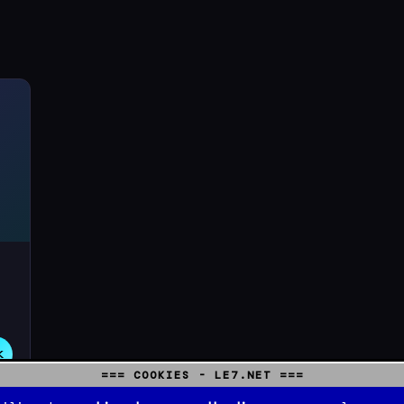
K
=== COOKIES - LE7.NET ===