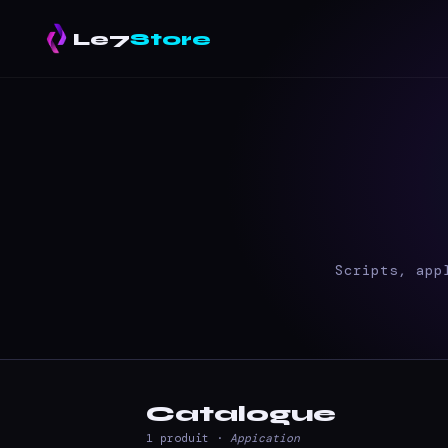
Le7
Store
Scripts, app
Catalogue
1 produit ·
Appication