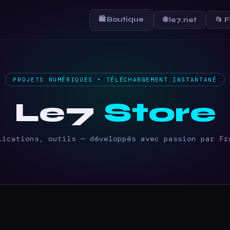
🛍 Boutique
🌐 le7.net
📂 
PROJETS NUMÉRIQUES • TÉLÉCHARGEMENT INSTANTANÉ
Le7
Store
lications, outils — développés avec passion par Fr