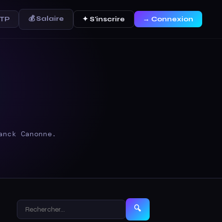
💰 Salaire
FTP
✦ S'inscrire
→ Connexion
anck Canonne.
🔍