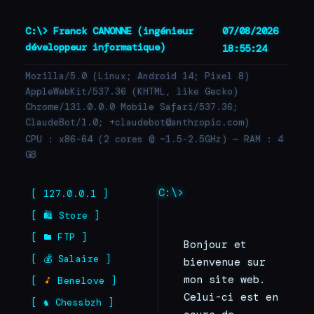
C:\> Franck CANONNE (ingénieur
07/08/2026
Franck Canonne — Dével
développeur informatique)
18:55:25
Mozilla/5.0 (Linux; Android 14; Pixel 8)
AppleWebKit/537.36 (KHTML, like Gecko)
Chrome/131.0.0.0 Mobile Safari/537.36;
ClaudeBot/1.0; +claudebot@anthropic.com)
CPU : x86-64 (2 cores @ ~1.5-2.5GHz) — RAM : 4
GB
MAINTENANCE EN 
C:\>
[ 127.0.0.1 ]
COURS...
[ 🛍 Store ]
[
FTP ]
Bonjour et 
[ 💰 Salaire ]
bienvenue sur 
mon site web. 
[
Benelove ]
Celui-ci est en 
[ ♞ Chessbzh ]